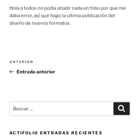
Hola a todos no podía añadir nada en folio por que me
daba error, así que hago la ultima publicación del
diseño de nuevos formatos.
Navegación
Entrada
ANTERIOR
de
anterior:
Entrada anterior
entradas
Buscar
Buscar
por:
ACTIFOLIO ENTRADAS RECIENTES