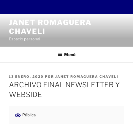
Saltar
JANET ROMAGUERA
al
CHAVELI
contenido
Espacio personal
Menú
PUBLICADO
13 ENERO, 2020
POR
JANET ROMAGUERA CHAVELI
EL
ARCHIVO FINAL NEWSLETTER Y
WEBSIDE
Pública